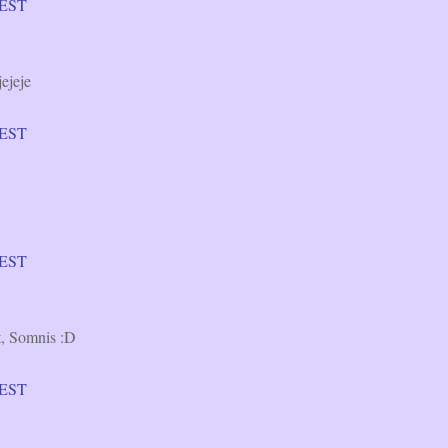
 CEST
jejeje
 CEST
 CEST
t, Somnis :D
 CEST