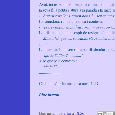
Avui, tot esperant el meu torn en una parada a
la seva filla petita s'atura a la parada i la mare 
- "Aquest rovellons surten bons ?....tenen cucs
La venedora, rumia una mica i contesta:
- " potser algun en podria sortir, mai se sap !..
La filla petita , fa un sospir de resignació i li d
- "Màma !!!, que els rovellons els recullen al b
!!...."
La mare, amb un somriure per dissimular , preg
-
" qui ès l'últim ?............."
A lo que jo li contesto :
-
"sóc jo !"
.
........................
Cada dia s'aprèn una cosa nova ! :D
Blue instant.
blue instant by
artur
a
18:56