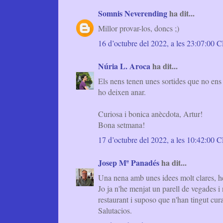
Somnis Neverending
ha dit...
Millor provar-los, doncs ;)
16 d’octubre del 2022, a les 23:07:00
Núria L. Aroca
ha dit...
Els nens tenen unes sortides que no ens 
ho deixen anar.
Curiosa i bonica anècdota, Artur!
Bona setmana!
17 d’octubre del 2022, a les 10:42:00
Josep Mª Panadés
ha dit...
Una nena amb unes idees molt clares, he
Jo ja n'he menjat un parell de vegades 
restaurant i suposo que n'han tingut cura
Salutacios.