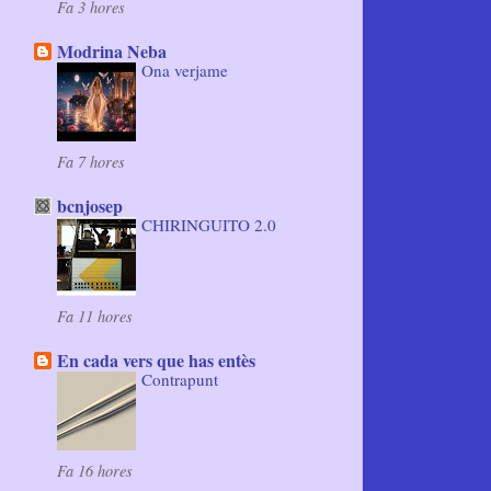
Fa 3 hores
Modrina Neba
Ona verjame
Fa 7 hores
bcnjosep
CHIRINGUITO 2.0
Fa 11 hores
En cada vers que has entès
Contrapunt
Fa 16 hores