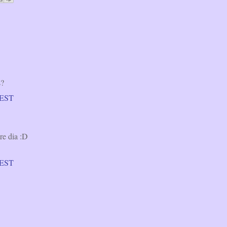
s?
 CEST
tre dia :D
 CEST