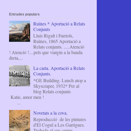
Entrades populars
Ruïnes * Aportació a Relats
Conjunts
Lluís Rigalt i Farriols,
Ruïnes, 1865 Aportació a
Relats conjunts. .....Atenció
! Atenció !....pels que viatgin a la banda
dreta,...
La carta. Aportació a Relats
Conjunts.
*GE Building. Lunch atop a
Skyscraper, 1932* Per al
blog Relats conjunts
Katie, amor meu !
...
Novetats a la cova.
Reproducció de les pintures
d'El Cogul a Les Garrigues.
Trobada al seu centre