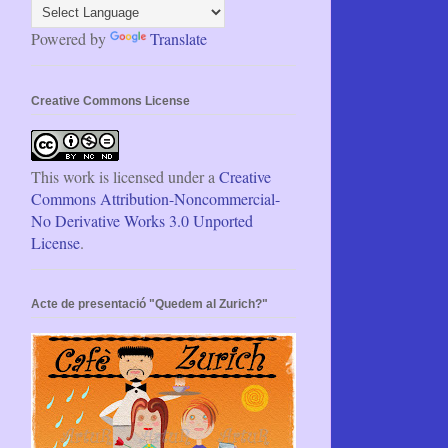
Powered by
Translate
Creative Commons License
This work is licensed under a
Creative
Commons Attribution-Noncommercial-
No Derivative Works 3.0 Unported
License
.
Acte de presentació "Quedem al Zurich?"