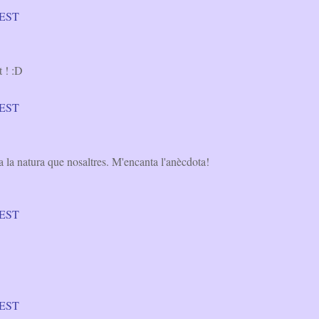
 CEST
t ! :D
 CEST
i a la natura que nosaltres. M'encanta l'anècdota!
 CEST
 CEST