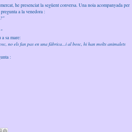
l mercat, he presenciat la següent conversa. Una noia acompanyada per
li pregunta a la venedora :
 ?"
."
iu a sa mare:
osc, no els fan pas en una fàbrica...i al bosc, hi han molts animalets
unta :